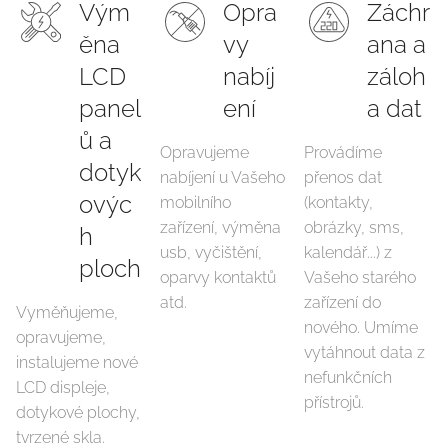
Vým
Opra
Záchr
ěna
vy
ana a
LCD
nabíj
záloh
panel
ení
a dat
ů a
Opravujeme
Provádíme
dotyk
nabíjení u Vašeho
přenos dat
ovýc
mobilního
(kontakty,
zařízení, výměna
obrázky, sms,
h
usb, vyčištění,
kalendář...) z
ploch
oparvy kontaktů
Vašeho starého
atd.
zařízení do
Vyměňujeme,
nového. Umíme
opravujeme,
vytáhnout data z
instalujeme nové
nefunkčních
LCD displeje,
přístrojů.
dotykové plochy,
tvrzené skla.