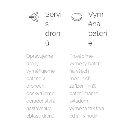
Servi
Vým
s
ěna
dron
bateri
ů
e
Opravujeme
Provádíme
drony,
výměny baterii
vyměňujeme
na všech
baterie v
mobilních
dronech,
zařízení. 99%
poskytujeme
baterií máme
poradenství a
skladem,
nastavení v
výměna tak trvá
oblasti dronů.
od 1 - 3 hodin.