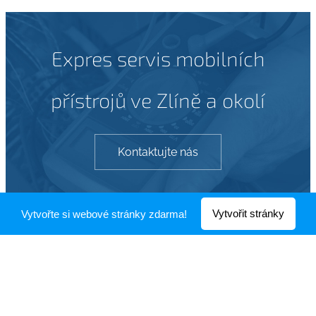
Expres servis mobilních
přístrojů ve Zlíně a okolí
Kontaktujte nás
Vytvořit stránky
Vytvořte si webové stránky zdarma!
Mobilplus
Všechna práva vyhrazena 2019
Vytvořeno službou
Webnode